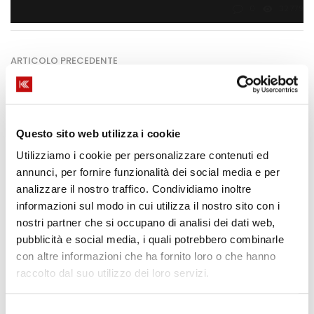
0
32779
ARTICOLO PRECEDENTE
Color of the Year 2025 “Mocha Mousse”:
consigli e idee dal mondo dell’interior design
Questo sito web utilizza i cookie
Utilizziamo i cookie per personalizzare contenuti ed
PROSSIMO ARTICOLO
annunci, per fornire funzionalità dei social media e per
Zone climatiche d’Italia e l’importanza della
analizzare il nostro traffico. Condividiamo inoltre
scelta degli infissi
informazioni sul modo in cui utilizza il nostro sito con i
nostri partner che si occupano di analisi dei dati web,
pubblicità e social media, i quali potrebbero combinarle
con altre informazioni che ha fornito loro o che hanno
TI POTREBBE PIACERE
raccolto dal suo utilizzo dei loro servizi.
Selezione