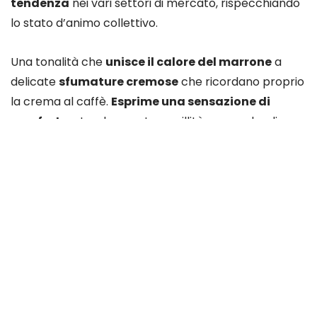
Korus
25855 visualizzazioni
Il 2025 accoglie con entusiasmo
Mocha Mousse
,
scelto come colore dell’anno da
Pantone Color
Institute
, che ogni anno individua una finitura
di
tendenza
nei vari settori di mercato, rispecchiando
lo stato d’animo collettivo.
Una tonalità che
unisce il calore del marrone
a
delicate
sfumature cremose
che ricordano proprio
la crema al caffè.
Esprime una sensazione di
comfort
, naturalezza e tranquillità, ma anche di
eleganza: il marrone, in generale, è spesso associato
alla
stabilità
,
alla terra e alla connessione con la