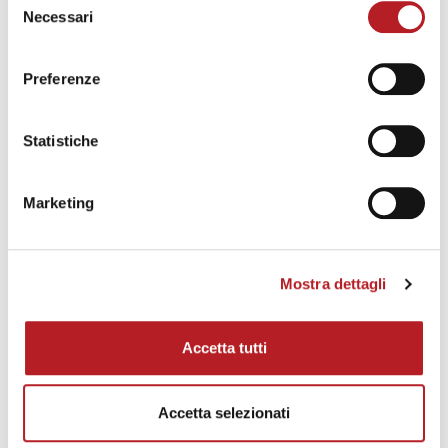
Necessari
del
consenso
Preferenze
CONSIGLI
Statistiche
Estate e comfort abitativo: il
ruolo degli infissi nella gestione
Marketing
del calore
Korus
Scritto da
Mostra dettagli
Accetta tutti
Accetta selezionati