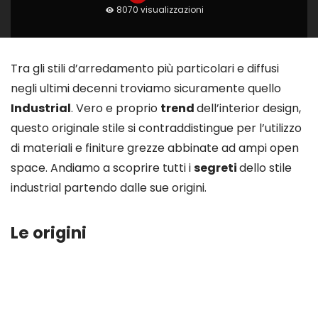
TENDENZE
Come arredare una casa in perfetto
stile Industrial
Korus
8070 visualizzazioni
Tra gli stili d’arredamento più particolari e diffusi
negli ultimi decenni troviamo sicuramente quello
Industrial
. Vero e proprio
trend
dell’interior design,
questo originale stile si contraddistingue per l’utilizzo
di materiali e finiture grezze abbinate ad ampi open
space. Andiamo a scoprire tutti i
segreti
dello stile