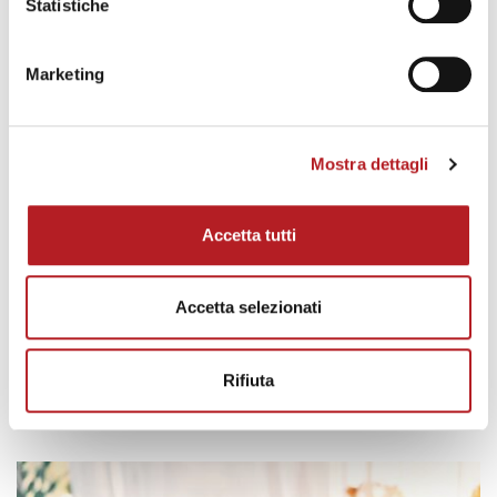
Statistiche
Marketing
Mostra dettagli
Accetta tutti
CONSIGLI
Finestra nella doccia: soluzioni,
Accetta selezionati
materiali e consigli pratici
Korus
Scritto da
Rifiuta