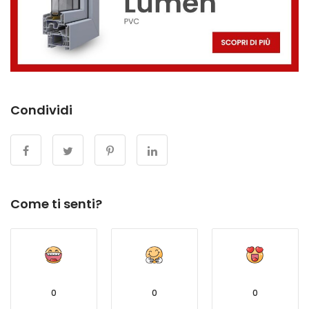
Condividi
Come ti senti?
0
0
0