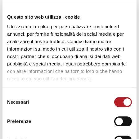
murarie: pro e contro
Questo sito web utilizza i cookie
Utilizziamo i cookie per personalizzare contenuti ed
annunci, per fornire funzionalità dei social media e per
TI POTREBBE PIACERE
analizzare il nostro traffico. Condividiamo inoltre
informazioni sul modo in cui utilizza il nostro sito con i
nostri partner che si occupano di analisi dei dati web,
pubblicità e social media, i quali potrebbero combinarle
con altre informazioni che ha fornito loro o che hanno
raccolto dal suo utilizzo dei loro servizi.
CONSIGLI
Selezione
Necessari
del
Estate e comfort abitativo: il
consenso
ruolo degli infissi nella gestione
Preferenze
del calore
Korus
Scritto da