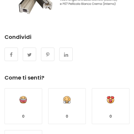
Condividi
Come ti senti?
0
0
0