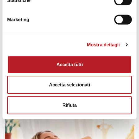
Statistiche
Marketing
Mostra dettagli
CONSIGLI
Accetta tutti
Finestra nella doccia: soluzioni,
materiali e consigli pratici
Accetta selezionati
Korus
Scritto da
Rifiuta