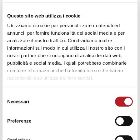
Questo sito web utilizza i cookie
TI POTREBBE PIACERE
Utilizziamo i cookie per personalizzare contenuti ed
annunci, per fornire funzionalità dei social media e per
analizzare il nostro traffico. Condividiamo inoltre
informazioni sul modo in cui utilizza il nostro sito con i
nostri partner che si occupano di analisi dei dati web,
pubblicità e social media, i quali potrebbero combinarle
con altre informazioni che ha fornito loro o che hanno
raccolto dal suo utilizzo dei loro servizi.
CONSIGLI
Estate e comfort abitativo: il
Selezione
Necessari
del
ruolo degli infissi nella gestione
consenso
del calore
Preferenze
Korus
Scritto da