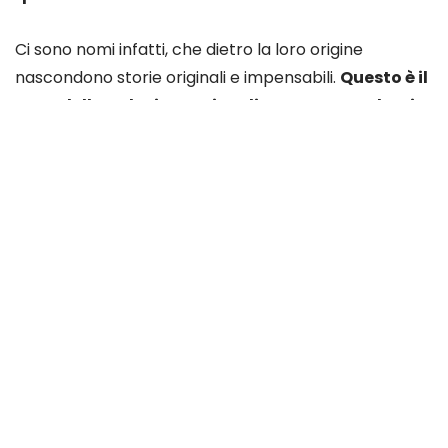
Korus
7736 visualizzazioni
Qual è il collegamento che lega la
persiana alla gelosia?
Ce lo siamo chiesto anche noi e abbiamo scoperto
che
le persiane e i sentimenti, in fondo, hanno
qualcosa in comune
.
Ci sono nomi infatti, che dietro la loro origine
nascondono storie originali e impensabili.
Questo è il
caso della gelosia, un tipo di serramento che si
compone di stecche intelaiate e inclinate in
modo tale da far filtrare la luce dall’esterno, ma