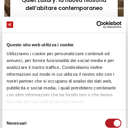
Quiet Luxury: la nuova filosofia
dell’abitare contemporaneo
Korus
Scritto da
Questo sito web utilizza i cookie
Utilizziamo i cookie per personalizzare contenuti ed
annunci, per fornire funzionalità dei social media e per
analizzare il nostro traffico. Condividiamo inoltre
informazioni sul modo in cui utilizza il nostro sito con i
nostri partner che si occupano di analisi dei dati web,
TENDENZE
pubblicità e social media, i quali potrebbero combinarle
Infissi scorrevoli e continuità tra
con altre informazioni che ha fornito loro o che hanno
interno ed esterno: il trend
raccolto dal suo utilizzo dei loro servizi.
dell’abitare contemporaneo
Selezione
Korus
Scritto da
Necessari
del