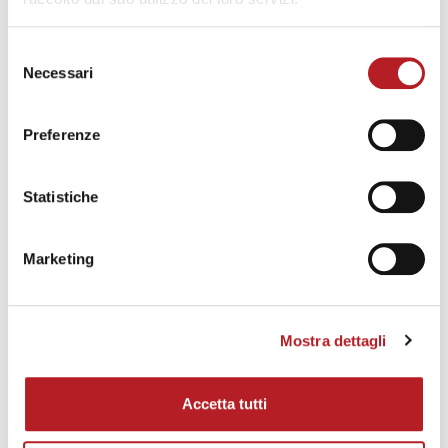
Selezione
Necessari
del
consenso
Preferenze
TENDENZE
Quiet Luxury: la nuova filosofia
Statistiche
dell’abitare contemporaneo
Korus
Scritto da
Marketing
Mostra dettagli
Accetta tutti