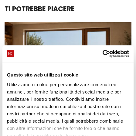
TI POTREBBE PIACERE
TENDENZE
Organic Modern: lo stile che
Questo sito web utilizza i cookie
unisce natura e design
Utilizziamo i cookie per personalizzare contenuti ed
annunci, per fornire funzionalità dei social media e per
contemporaneo
analizzare il nostro traffico. Condividiamo inoltre
Korus
Scritto da
informazioni sul modo in cui utilizza il nostro sito con i
nostri partner che si occupano di analisi dei dati web,
pubblicità e social media, i quali potrebbero combinarle
con altre informazioni che ha fornito loro o che hanno
raccolto dal suo utilizzo dei loro servizi.