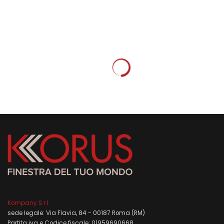
CONSIGLI
Come valorizzare la casa con gli
infissi scorrevoli
Korus
18596 visualizzazioni