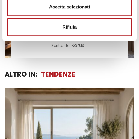
TENDENZE
Accetta selezionati
Infissi scorrevoli e continuità tra
interno ed esterno: il trend
Rifiuta
dell’abitare contemporaneo
Korus
Scritto da
ALTRO IN:
TENDENZE