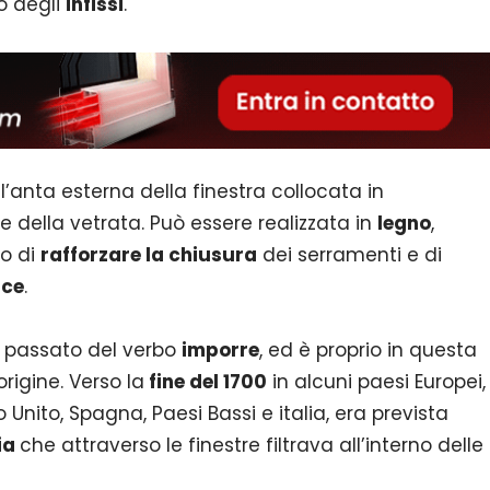
o degli
infissi
.
e l’anta esterna della finestra collocata in
e della vetrata. Può essere realizzata in
legno
,
po di
rafforzare la chiusura
dei serramenti e di
uce
.
io passato del verbo
imporre
, ed è proprio in questa
rigine. Verso la
fine del 1700
in alcuni paesi Europei,
o Unito, Spagna, Paesi Bassi e italia, era prevista
ia
che attraverso le finestre filtrava all’interno delle