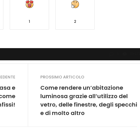
1
2
0
3951
CEDENTE
PROSSIMO ARTICOLO
casa e
Come rendere un’abitazione
: come
luminosa grazie all’utilizzo del
fissi!
vetro, delle finestre, degli specchi
e di molto altro