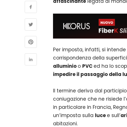
affascinante
legata al mond
Per imposta, infatti, si intend
corrispondenza della superfici
alluminio
o
PVC
ed ha lo sco
impedire il passaggio della l
Il termine deriva dal particip
coniugazione che ne risiede l’o
in particolare in Francia, Regn
un’imposta sulla
luce
e sull’
ar
abitazioni.