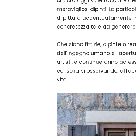
Ancora oggi sulle facciate de
meravigliosi dipinti. La part
di pittura accentuatamente na
concretezza tale da generare l’
Che siano fittizie, dipinte o re
dell’ingegno umano e l’apertu
artisti, e continueranno ad e
ed ispirarsi osservando, affacc
vita.