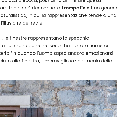
i palazzi d’epoca, possiamo ammirare questi
icolare tecnica è denominata
trompe l’oleil
, un gener
turalistica, in cui la rappresentazione tende a una
illusione del reale.
ali, le finestre rappresentano lo specchio
ra sul mondo che nei secoli ha ispirato numerosi
sserlo fin quando l’uomo saprà ancora emozionarsi
iato alla finestra, il meraviglioso spettacolo della