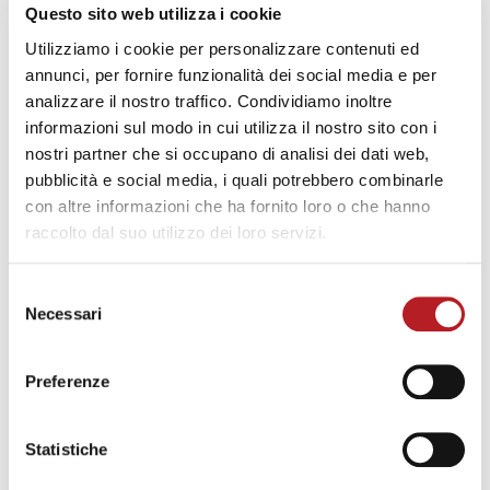
CURIOSITÀ
Questo sito web utilizza i cookie
I cassonetti delle finestre: qual è
Utilizziamo i cookie per personalizzare contenuti ed
la loro funzione e perché sono
annunci, per fornire funzionalità dei social media e per
analizzare il nostro traffico. Condividiamo inoltre
importanti
informazioni sul modo in cui utilizza il nostro sito con i
Korus
Scritto da
nostri partner che si occupano di analisi dei dati web,
pubblicità e social media, i quali potrebbero combinarle
con altre informazioni che ha fornito loro o che hanno
raccolto dal suo utilizzo dei loro servizi.
ALTRO IN:
CURIOSITÀ
Selezione
Necessari
del
consenso
Preferenze
Statistiche