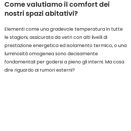
Come valutiamo il comfort dei
nostri spazi abitativi?
Elementi come una gradevole temperatura in tutte
le stagioni, assicurata da vetri con alti livelli di
prestazione energetica ed isolamento termico, o una
luminosità omogenea sono decisamente
fondamentali per godersi a pieno gli interni. Ma cosa
dire riguardo ai rumori esterni?
Spesso il rumore, indipendentemente dalla fonte,
può rappresentare l’ostacolo più arduo per il pieno